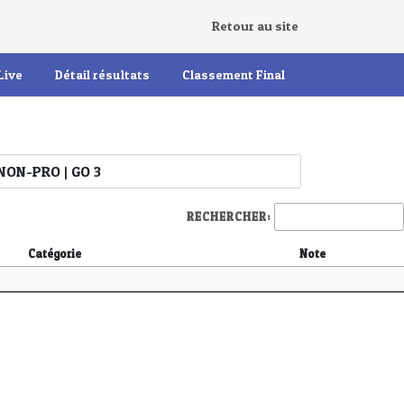
Retour au site
Live
Détail résultats
Classement Final
RECHERCHER:
Catégorie
Note
Catégorie
Note